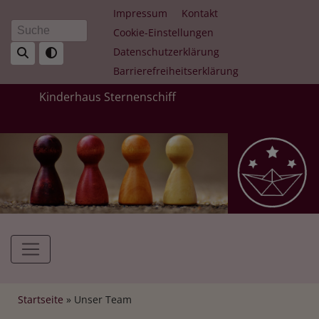
Direkt
Fußbereichsmenü
Impressum
Kontakt
zum
Cookie-Einstellungen
Suche
Inhalt
Datenschutzerklärung
Barrierefreiheitserklärung
Kinderhaus Sternenschiff
Hauptnavigation
Breadcrumb
Startseite
Unser Team