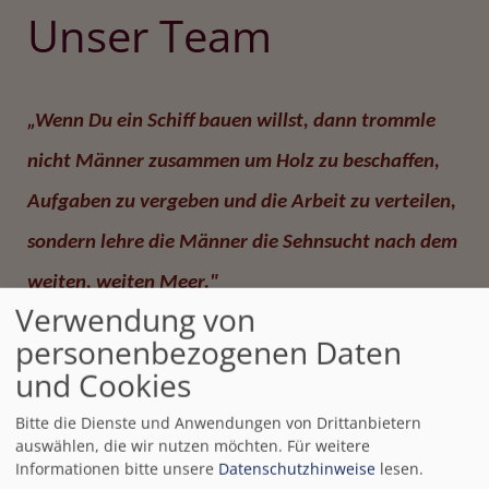
Unser Team
„Wenn Du ein Schiff bauen willst, dann trommle
nicht Männer zusammen um Holz zu beschaffen,
Aufgaben zu vergeben und die Arbeit zu verteilen,
sondern lehre die Männer die Sehnsucht nach dem
weiten, weiten Meer."
Verwendung von
personenbezogenen Daten
Antoine de Saint-Exupery
und Cookies
Bitte die Dienste und Anwendungen von Drittanbietern
auswählen, die wir nutzen möchten.
Für weitere
In unserem Team arbeiten zur Zeit sechs staatlich
Informationen bitte unsere
Datenschutzhinweise
lesen.
anerkannte/r Erzieher/innen ( Bachelor Professional