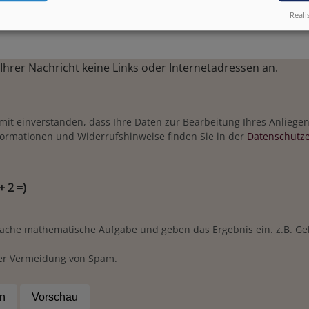
Reali
n Ihrer Nachricht keine Links oder Internetadressen an.
amit einverstanden, dass Ihre Daten zur Bearbeitung Ihres Anlieg
formationen und Widerrufshinweise finden Sie in der
Datenschutze
+ 2 =)
fache mathematische Aufgabe und geben das Ergebnis ein. z.B. Geb
der Vermeidung von Spam.