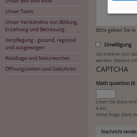
Unser Bild vom Kind
Unser Team
Unser Verständnis von Bildung,
Erziehung und Betreuung
Bitte geben Sie i
Verpflegung - gesund, regional
Einwilligung
und ausgewogen
Sie erklären sich d
Waldtage und Naturwochen
werden. Weitere In
CAPTCHA
Öffnungszeiten und Gebühren
Math question (6 
Lösen Sie diese ein
4 ein.
Diese Frage dient 