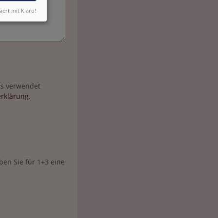
siert mit Klaro!
ens verwendet
rklärung
.
en Sie für 1+3 eine