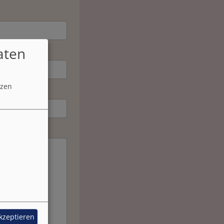
aten
tzen
akzeptieren