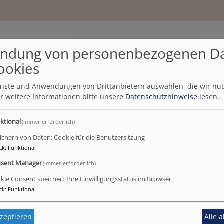
ndung von personenbezogenen D
se
ookies
ienste und Anwendungen von Drittanbietern auswählen, die wir nu
r weitere Informationen bitte unsere
Datenschutzhinweise
lesen.
ktional
(immer erforderlich)
ichern von Daten: Cookie für die Benutzersitzung
ck
:
Funktional
sent Manager
(immer erforderlich)
kie Consent speichert Ihre Einwilligungsstatus im Browser
ck
:
Funktional
zeptieren
Alle 