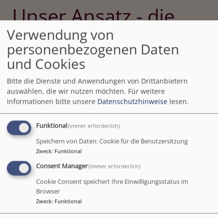
Unser Ansatz - die
Reggio-Pädagogik
Verwendung von
personenbezogenen Daten
und Cookies
Der Reggio-Ansatz ist unser Bildungskonzept zur
Bitte die Dienste und Anwendungen von Drittanbietern
Umsetzung des "Bayerischen Erziehungsplanes".
auswählen, die wir nutzen möchten.
Für weitere
Hier finden Sie einen kurzen Überblick über die
Informationen bitte unsere
Datenschutzhinweise
lesen.
Reggio-Pädagogik.
Funktional
(immer erforderlich)
Speichern von Daten: Cookie für die Benutzersitzung
Zweck
:
Funktional
Consent Manager
(immer erforderlich)
Cookie Consent speichert Ihre Einwilligungsstatus im
Browser
Zweck
:
Funktional