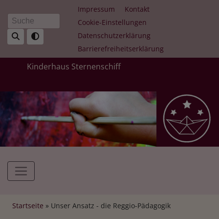
Direkt
Fußbereichsmenü
Impressum
Kontakt
zum
Cookie-Einstellungen
Suche
Inhalt
Datenschutzerklärung
Barrierefreiheitserklärung
Kinderhaus Sternenschiff
Hauptnavigation
Breadcrumb
Startseite
Unser Ansatz - die Reggio-Pädagogik