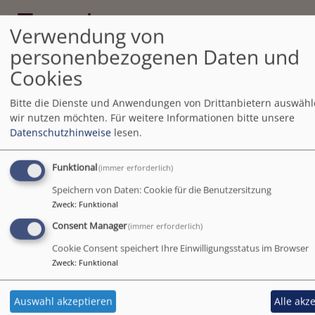
Termine
Verwendung von
personenbezogenen Daten und
Cookies
Bitte die Dienste und Anwendungen von Drittanbietern auswähl
Freitags
Waldtage der Waldfüchse
wir nutzen möchten.
Für weitere Informationen bitte unsere
Datenschutzhinweise
lesen.
Donnerstags
Naturtage der Krippenkind
Funktional
(immer erforderlich)
Speichern von Daten: Cookie für die Benutzersitzung
Zweck
:
Funktional
Consent Manager
(immer erforderlich)
Cookie Consent speichert Ihre Einwilligungsstatus im Browser
Zweck
:
Funktional
Auswahl akzeptieren
Alle akz