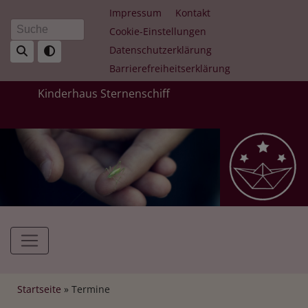
Direkt
Fußbereichsmenü
Impressum
Kontakt
zum
Cookie-Einstellungen
Suche
Inhalt
Datenschutzerklärung
Barrierefreiheitserklärung
Kinderhaus Sternenschiff
Hauptnavigation
Breadcrumb
Startseite
Termine