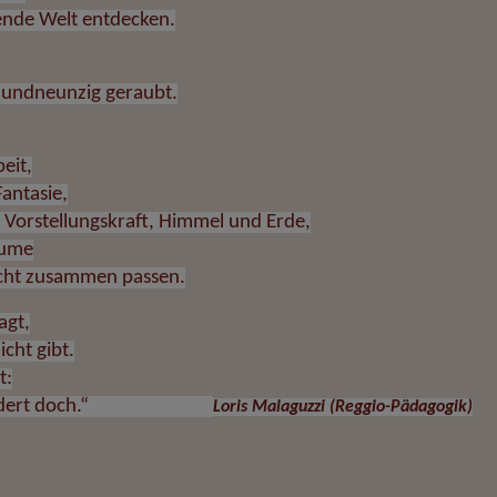
ende Welt entdecken.
undneunzig geraubt.
eit,
Fantasie,
 Vorstellungskraft, Himmel und Erde,
äume
nicht zusammen passen.
agt,
icht gibt.
t:
t Hundert doch.“
Loris Malaguzzi (Reggio-Pädagogik)