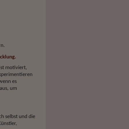
rn.
cklung.
ist motiviert,
experimentieren
 wenn es
 aus, um
h selbst und die
Künstler,