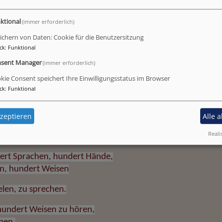
hte.
ktional
(immer erforderlich)
es ein Recht auf bestmöglichste Bildung, Liebe und Anerke
tscheidung und Mitgestaltung sowie die Erfüllung von Pfli
ichern von Daten: Cookie für die Benutzersitzung
ck
:
Funktional
sent Manager
(immer erforderlich)
kie Consent speichert Ihre Einwilligungsstatus im Browser
ck
:
Funktional
achen des Kindes
zeptieren
Alle 
dert doch
Reali
hundert gemacht.
dert Sprachen, hundert Hände,
n, hundert Weisen
elen, zu sprechen.
undert Weisen zu hören,