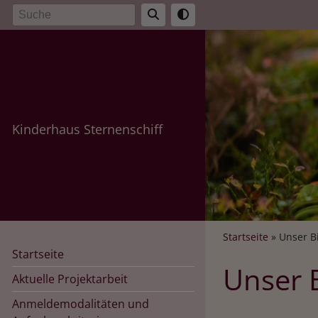
Direkt
Suche
zum
Inhalt
Kinderhaus Sternenschiff
Breadcr
Startseite
Unser B
Startseite
Unser 
Aktuelle Projektarbeit
Anmeldemodalitäten und