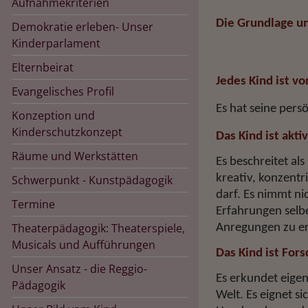
Aufnahmekriterien
Die Grundlage un
Demokratie erleben- Unser
Kinderparlament
Elternbeirat
Jedes Kind ist 
Evangelisches Profil
Es hat seine pers
Konzeption und
Kinderschutzkonzept
Das Kind ist akt
Räume und Werkstätten
Es beschreitet al
kreativ, konzent
Schwerpunkt - Kunstpädagogik
darf. Es nimmt ni
Termine
Hauptnavigation
Erfahrungen selbe
Theaterpädagogik: Theaterspiele,
Anregungen zu er
Musicals und Aufführungen
Das Kind ist For
Unser Ansatz - die Reggio-
Es erkundet eigen
Pädagogik
Welt. Es eignet si