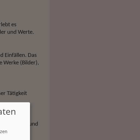
lebt es
der und Werte.
d Einfällen. Das
e Werke (Bilder),
ner Tätigkeit
aten
s sich sicher und
tzen