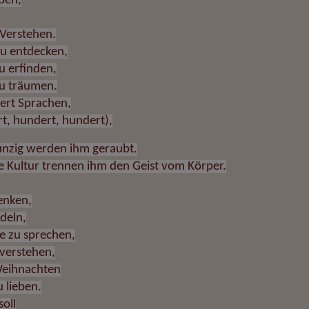
eben,
 Verstehen.
u entdecken,
u erfinden,
u träumen.
dert Sprachen,
t, hundert, hundert),
nzig werden ihm geraubt.
e Kultur trennen ihm den Geist vom Körper.
enken,
deln,
e zu sprechen,
verstehen,
Weihnachten
 lieben.
soll